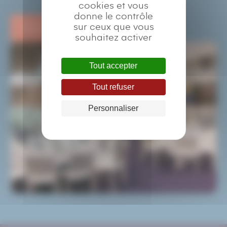
cookies et vous
donne le contrôle
sur ceux que vous
Nous découvrir
souhaitez activer
Tout accepter
Tout refuser
Personnaliser