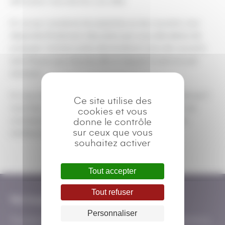
abris pour vous donner une idée.
En ce qui consterne les assiettes ou les couverts, tout
dépendra finalement des plats que vous déciderez de
proposer. Certains plats demanderont plus de couverts
spécifiques que d’autres afin d’ assurer le service par
exemple.
Si vous voulez avoir une idée précise des quantités qu’il
Ce site utilise des
vous faut, n’hésitez pas à échanger avec l’un de nos
cookies et vous
commerciaux afin qu’il puisse vous guider vers les
donne le contrôle
sur ceux que vous
meilleurs possibilités.
souhaitez activer
Tout accepter
Tout refuser
Ne loupez pas nos actualités
Personnaliser
Tous les mois, recevez de nos nouvelles : les promotions,