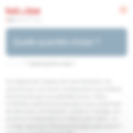
Panneau de gestion des cookies
Quelle quantité choisir ?
Accueil
Quelle quantité choisir ?
Tout dépend de l’ampleur de votre événement, les
quantités que vous lourez correspondront aux nombres
de personnes que vous attendrez le jour J. Dans
l’ensemble, partez du principe que si vous voulez louer
des abris pour une réception, comme un mariage, une
personne correspondra à un mètres carré d’abris. Un
mariage regroupant 150 personnes demandera alors 17