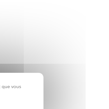
x que vous