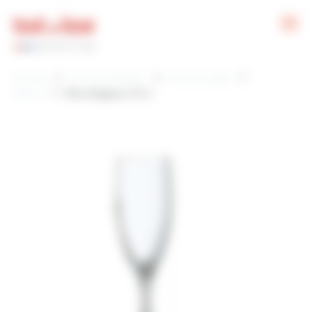
Panneau de gestion des cookies
Accueil
Tout le catalogue
Art de la table
Verres
Flûte Elégance 13 cl