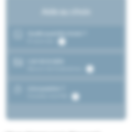
Aide au choix
Quelle quantité choisir ?
En savoir plus
L’art de la table
Découvrir les fondamentaux
Une question ?
Consultez notre FAQ