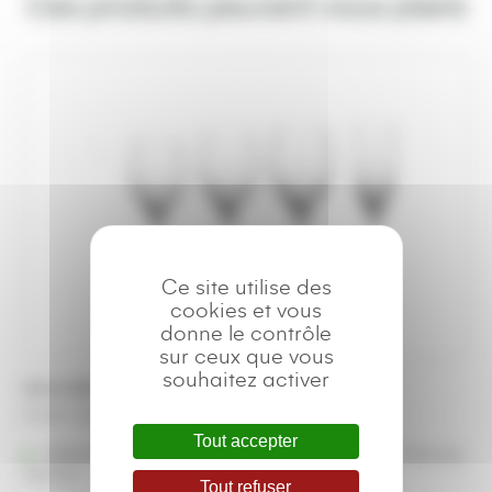
Ces produits peuvent vous plaire
Ce site utilise des
cookies et vous
donne le contrôle
sur ceux que vous
souhaitez activer
Verre Montmartre 25 cl
A partir de
0,38
€
Tout accepter
Référencé à :
Nantes (Saint-Herblain - Rezé)
Rennes
Vannes
Tout refuser