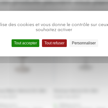
es produits peuvent vous plai
tilise des cookies et vous donne le contrôle sur ceu
souhaitez activer
Tout accepter
Tout refuser
Personnaliser
up Blanc Verre à Vin 19cl
Ecocup Verre à Vin 15cl
ir de
0,22
€
A partir de
0,22
€
férencé à :
Référencé à :