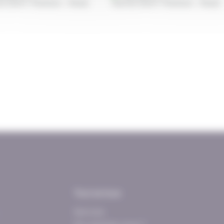
s (Saint-Herblain - Rezé)
Nantes (Saint-Herblain - Rezé)
Tout se loue
Services