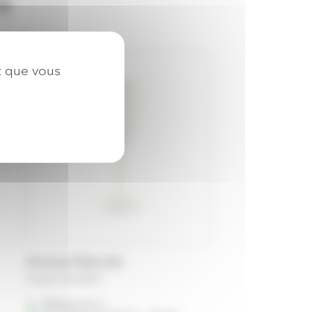
re
x que vous
Ecocup Flûte 14cl
A partir de
0,22
€
Référencé à :