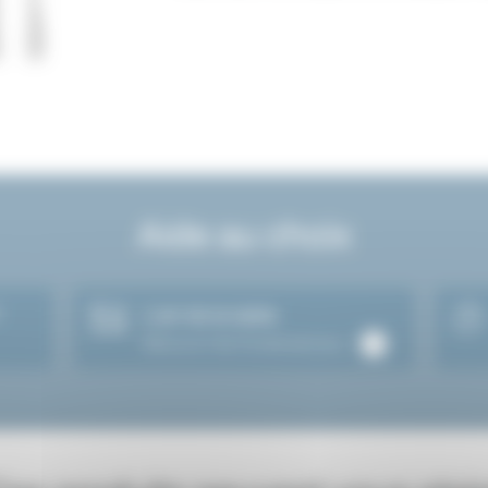
Aide au choix
?
L’art de la table
Découvrir les fondamentaux