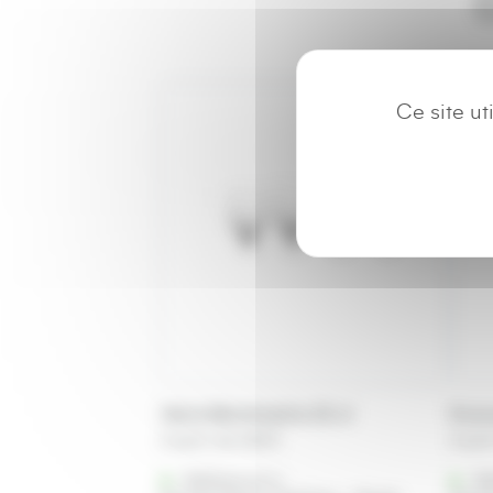
C
Ce site u
Verre Montmartre 25 cl
Ecoc
A partir de
0,38
€
A part
Référencé à :
Ré