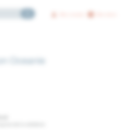
Mon compte
Mon devis
on Oceanie
redi
g lors de la validation