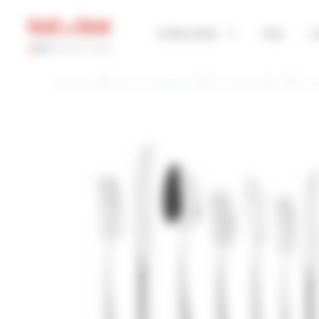
Panneau de gestion des cookies
CATALOGUE
FAQ
C
Accueil
Tout le catalogue
Art de la table
Cou