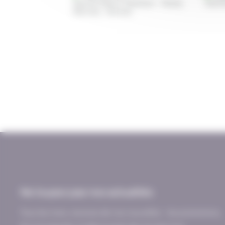
Nantes (Saint-Herblain - Rezé)
Nante
Rennes
Vannes
Ne loupez pas nos actualités
Tous les mois, recevez de nos nouvelles : les promotions,