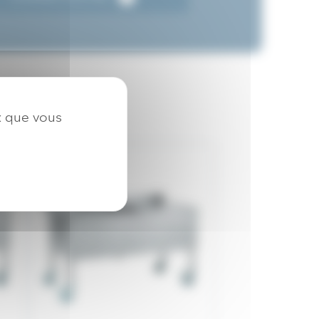
re
x que vous