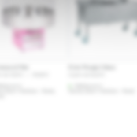
esse et Fête
Évier Plonge 2 Bacs
Plage
ir de
13,25
€
–
154,80
€
A partir de
56,65
€
de
férencé à :
prix :
Référencé à :
s (Saint-Herblain - Rezé)
Nantes (Saint-Herblain - Rezé)
13,25 €
es
à
154,80 €