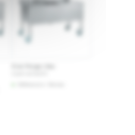
Évier Plonge 1 Bac
A partir de
56,65
€
Référencé à :
Rennes