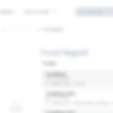
ONTACT
TOUT SE LOUE
e
Maintien au Froid
Froid Négatif
Froid Négatif
Produit
Congélateur
Ref : 27-CONG3L
Référencé à :
Lorient
Congélateur 630 L
Ref : 27-CONG2I
Référencé à :
Nantes (Saint-Herblain -
Congélateur 670 L