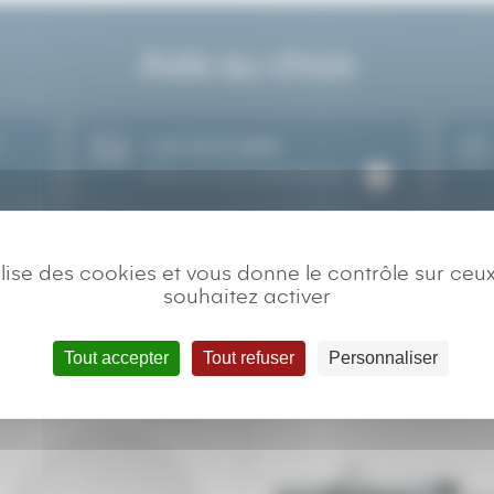
Aide au choix
?
L’art de la table
Découvrir les fondamentaux
tilise des cookies et vous donne le contrôle sur ceu
souhaitez activer
es produits peuvent vous plai
Tout accepter
Tout refuser
Personnaliser