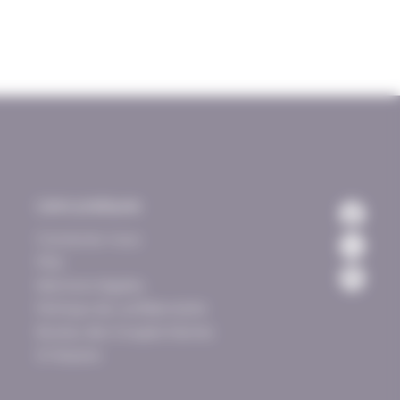
Liens pratiques
Contactez-nous
FAQ
Mentions légales
Politique de confidentialité
Bureau des Congrès Nantes
St Nazaire