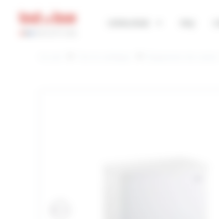
Panneau de gestion des cookies
CATALOGUE
FAQ
C
Accueil
Tout le catalogue
Équipement de cuisin