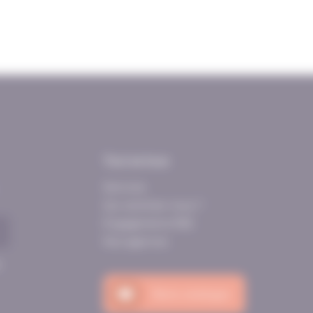
Tout se loue
Services
Qui sommes-nous ?
Engagements RSE
Nos agences
s
Notre catalogue