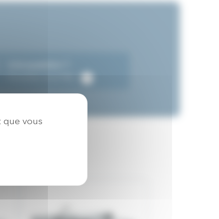
Une question ?
Consultez notre FAQ
x que vous
re