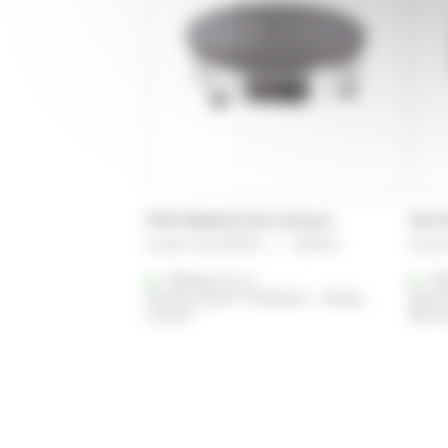
Petit Matériel de Cuisson
Kerm
Plage
A partir de
25,00
€
–
42,00
€
A part
de
Référencé à :
prix :
Ré
Nantes (Saint-Herblain - Rezé)
Nante
25,00 €
Lorient
Renn
à
42,00 €