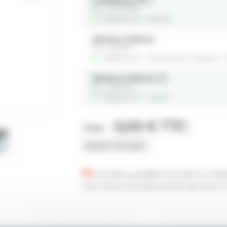
Ref : 27-CONG3I
Référencé à :
Rennes
Machine à Glaçons
Ref : 18-MGLA
Référencé à :
Nantes (Saint-Herblain -
Machine à Glaçons 1.7L
Ref : 18-MGLAL
Référencé à :
Lorient
0,00 € TTC
Total :
Ajouter à mon devis
Livraison possible du lundi au vend
Sous réserve de disponibilité des plannin