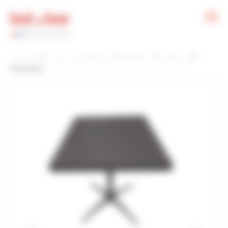
Panneau de gestion des cookies
Accueil
Tout le catalogue
Mobilier
Tables
Guéridons