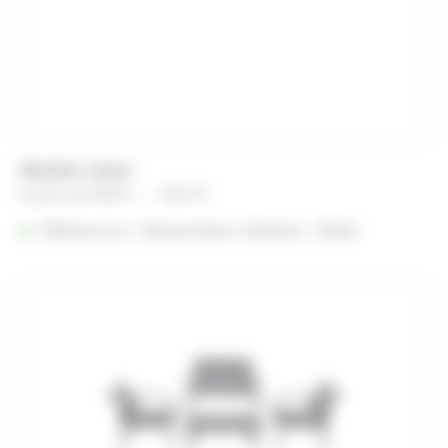
Mobilier Urban
Plage
A partir de
10,81
€
–
36,47
€
de
Référencé à :
Nantes (Saint-Herblain - Rezé)
prix :
10,81 €
à
36,47 €