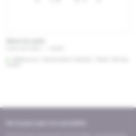
Salons de Jardin
Plage
A partir de
14,28
€
–
26,28
€
de
Référencé à :
Nantes (Saint-Herblain - Rezé)
prix :
Rennes
Lorient
14,28 €
à
26,28 €
Ne loupez pas nos actualités
Tous les mois, recevez de nos nouvelles : les promotions,