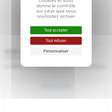
cookies et vous
donne le contrôle
sur ceux que vous
souhaitez activer
Tout accepter
Tout refuser
Mange-debout Bois
Personnaliser
Plage
A partir de
28,55
€
–
43,51
€
de
Référencé à :
Nantes (Saint-Herblain - Rezé)
prix :
Rennes
28,55 €
à
43,51 €