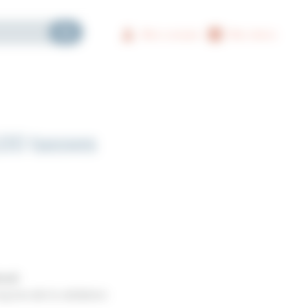
Mon compte
Mon devis
100 tasses
redi
g lors de la validation