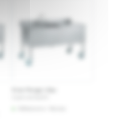
Évier Plonge 1 Bac
A partir de
56,65
€
Référencé à :
Rennes