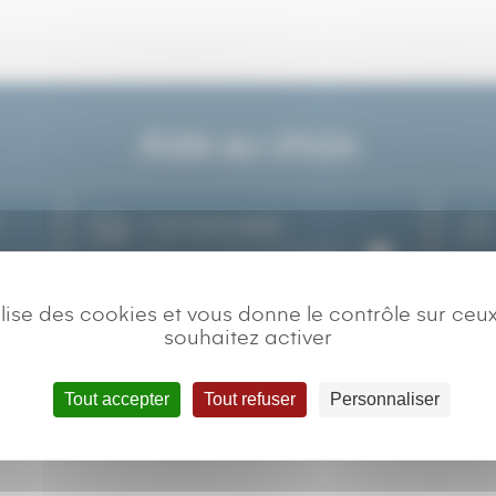
Aide au choix
?
L’art de la table
Découvrir les fondamentaux
tilise des cookies et vous donne le contrôle sur ceu
souhaitez activer
Tout accepter
Tout refuser
Personnaliser
es produits peuvent vous plai