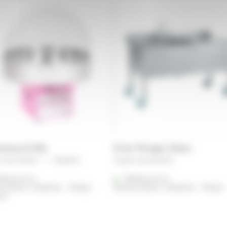
esse et Fête
Évier Plonge 2 Bacs
Plage
ir de
13,25
€
–
154,80
€
A partir de
56,65
€
de
férencé à :
prix :
Référencé à :
s (Saint-Herblain - Rezé)
Nantes (Saint-Herblain - Rezé)
13,25 €
es
à
154,80 €