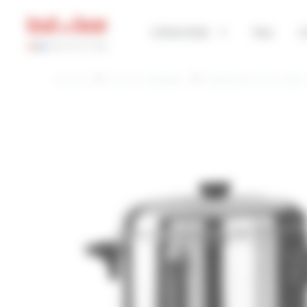
Panneau de gestion des cookies
CATALOGUE
FAQ
C
Accueil
Tout le catalogue
Équipement de cuisin