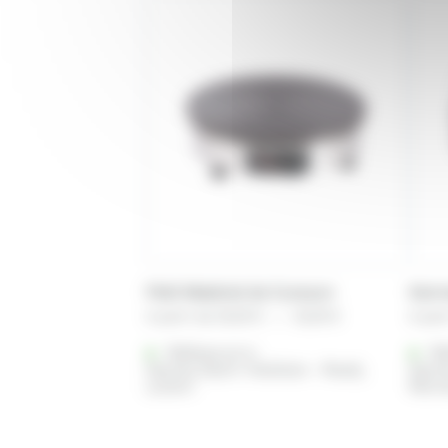
Petit Matériel de Cuisson
Kerm
Plage
A partir de
25,00
€
–
42,00
€
A part
de
Référencé à :
prix :
Ré
Nantes (Saint-Herblain - Rezé)
Nante
25,00 €
Lorient
Renn
à
42,00 €