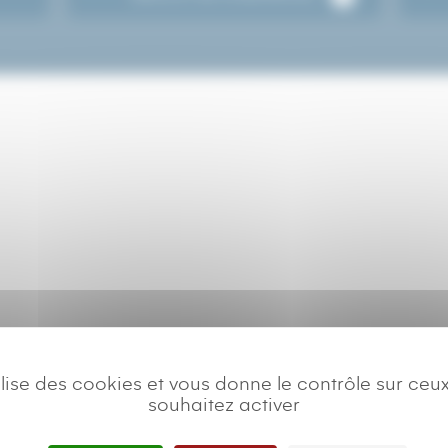
tilise des cookies et vous donne le contrôle sur ceu
souhaitez activer