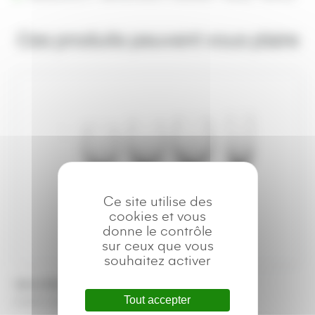
Ces produits peuvent vous plaire
Ce site utilise des
cookies et vous
donne le contrôle
sur ceux que vous
souhaitez activer
Verre Montmartre 25 cl
Tout accepter
A partir de
0,38
€