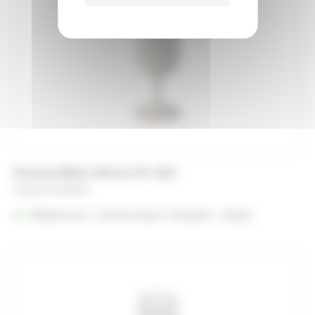
Ecocup Blanc Verre à Vin 19cl
A partir de
0,22
€
Référencé à :
Nantes (Saint-Herblain - Rezé)