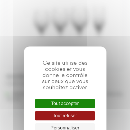
Ce site utilise des
cookies et vous
donne le contrôle
Verre Montmartre 25 cl
sur ceux que vous
A partir de
0,38
€
souhaitez activer
Référencé à :
Nantes (Saint-Herblain - Rezé)
Rennes
Vannes
Tout accepter
Tout refuser
Personnaliser