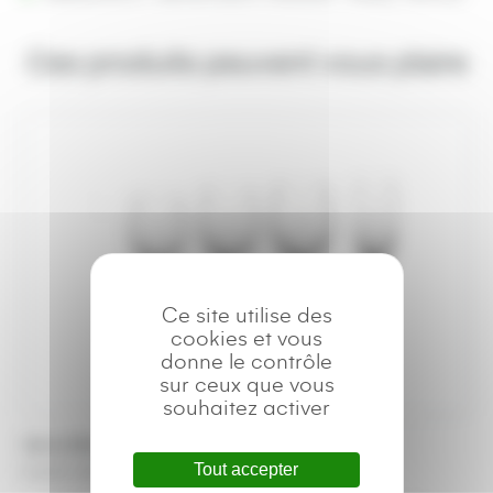
Ces produits peuvent vous plaire
Ce site utilise des
cookies et vous
donne le contrôle
sur ceux que vous
souhaitez activer
Verre Montmartre 25 cl
Tout accepter
A partir de
0,38
€