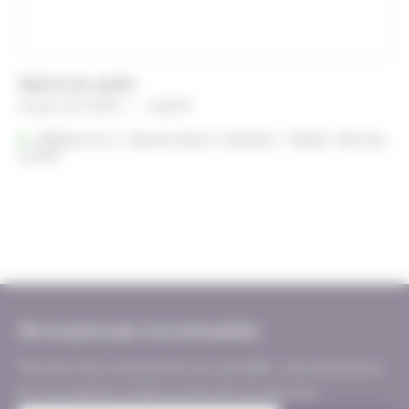
Salons de Jardin
Plage
A partir de
14,28
€
–
26,28
€
de
Référencé à :
Nantes (Saint-Herblain - Rezé)
prix :
Rennes
Lorient
14,28 €
à
26,28 €
Ne loupez pas nos actualités
Tous les mois, recevez de nos nouvelles : les promotions,
les nouveautés, la découverte de nos services…