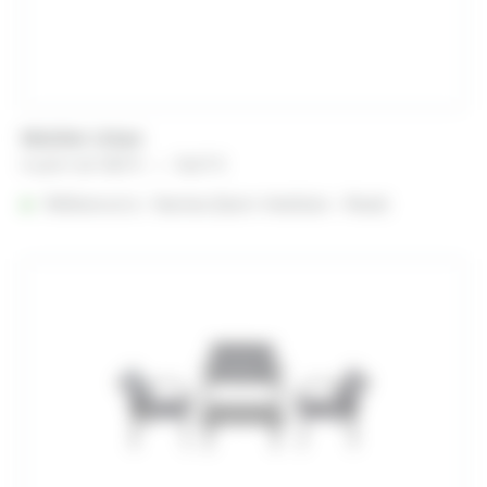
Mobilier Urban
Plage
A partir de
10,81
€
–
36,47
€
de
Référencé à :
Nantes (Saint-Herblain - Rezé)
prix :
10,81 €
à
36,47 €