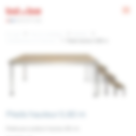
Panneau de gestion des cookies
Accueil
Tout le catalogue
Mobilier
Conférences et Concours
Pieds hauteur 0,80 m
Pieds hauteur 0,80 m
Pieds pour podium hauteur 80 cm