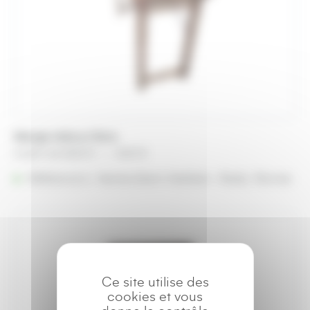
Mange-debout Bois
Plage
A partir de
28,55
€
–
43,51
€
de
Référencé à :
Nantes (Saint-Herblain - Rezé)
prix :
Rennes
28,55 €
à
43,51 €
Ce site utilise des
cookies et vous