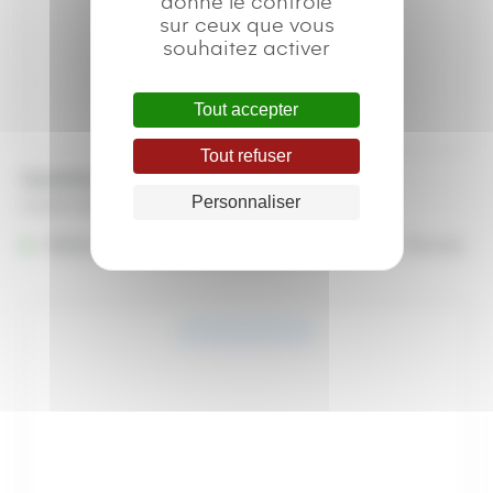
donne le contrôle
sur ceux que vous
souhaitez activer
Tout accepter
Tout refuser
Guéridons
Personnaliser
A partir de
19,78
€
Référencé à :
Nantes (Saint-Herblain - Rezé)
Rennes